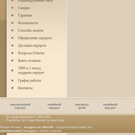
Индивидуальный заказ
Скидки
Гарантии
Безопасность
Способы оплаты
Оформление портрета
Доставка портрета
Вопросы-Ответы
Книга отзывов
1000 и 1 повод
подарить портрет
График работы
Контакты
персональный
семейный
портреты
свадебный
портрет
портрет
детей
портрет
Все права защищены © 2004
-2026
Разработка Арт студия Портрет на заказ Киев
подарок на юбилей
Портрет на заказ :
- подарок который оценят все:
оригинальный подарок
к любому событию