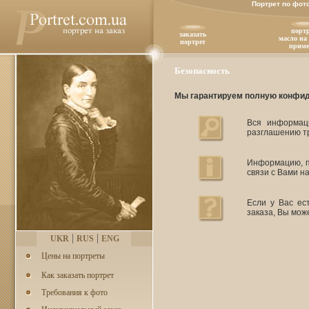
Портрет по фот
портр
заказать
масло на 
портрет
прим
Безопасность
Мы гарантируем полную конфи
Вся информац
разглашению т
Информацию, п
связи с Вами н
Если у Вас ес
заказа, Вы мо
|
|
UKR
RUS
ENG
Цены на портреты
Как заказать портрет
Требования к фото